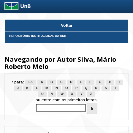
Skip
Voltar
navigation
REPOSITÓRIO INSTITUCIONAL DA UNB
Navegando por Autor Silva, Mário
Roberto Melo
Ir para:
0-9
A
B
C
D
E
F
G
H
I
J
K
L
M
N
O
P
Q
R
S
T
U
V
W
X
Y
Z
ou entre com as primeiras letras: