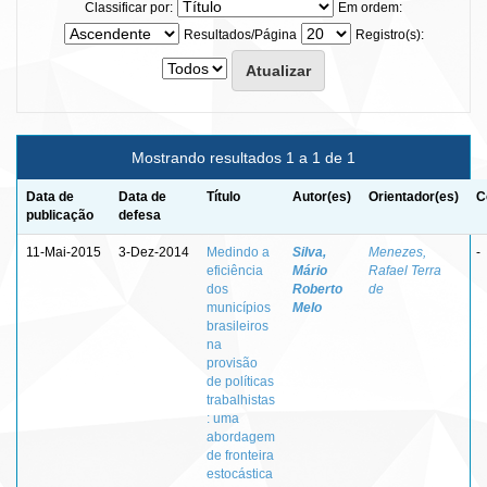
Classificar por:
Em ordem:
Resultados/Página
Registro(s):
Mostrando resultados 1 a 1 de 1
Data de
Data de
Título
Autor(es)
Orientador(es)
C
publicação
defesa
11-Mai-2015
3-Dez-2014
Medindo a
Silva,
Menezes,
-
eficiência
Mário
Rafael Terra
dos
Roberto
de
municípios
Melo
brasileiros
na
provisão
de políticas
trabalhistas
: uma
abordagem
de fronteira
estocástica