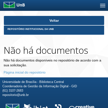
Skip
Voltar
navigation
REPOSITÓRIO INSTITUCIONAL DA UNB
Não há documentos
Não há documentos disponíveis no repositório de acordo com a
sua solicitação.
Página inicial do repositório
Universidade de Brasília - Biblioteca Central
Coordenadoria de Gestão da Informação Digital - GID
(61) 3107-2683
repositorio@unb.br