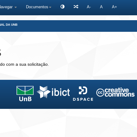
Navegar
Documentos
A-
A
A+
NAL DA UNB
s
do com a sua solicitação.