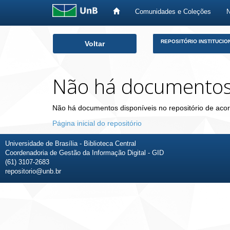
Comunidades e Coleções
Skip
REPOSITÓRIO INSTITUCIO
Voltar
navigation
Não há documento
Não há documentos disponíveis no repositório de acor
Página inicial do repositório
Universidade de Brasília - Biblioteca Central
Coordenadoria de Gestão da Informação Digital - GID
(61) 3107-2683
repositorio@unb.br