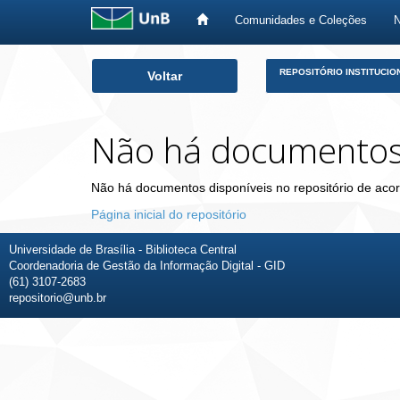
Comunidades e Coleções
Skip
REPOSITÓRIO INSTITUCIO
Voltar
navigation
Não há documento
Não há documentos disponíveis no repositório de acor
Página inicial do repositório
Universidade de Brasília - Biblioteca Central
Coordenadoria de Gestão da Informação Digital - GID
(61) 3107-2683
repositorio@unb.br