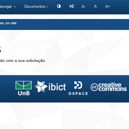
Navegar
Documentos
A-
A
A+
NAL DA UNB
s
do com a sua solicitação.