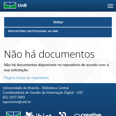
Skip
Voltar
navigation
REPOSITÓRIO INSTITUCIONAL DA UNB
Não há documentos
Não há documentos disponíveis no repositório de acordo com a
sua solicitação.
Página inicial do repositório
Universidade de Brasília - Biblioteca Central
Coordenadoria de Gestão da Informação Digital - GID
(61) 3107-2683
repositorio@unb.br