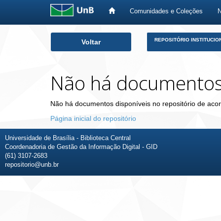
Comunidades e Coleções
Skip
REPOSITÓRIO INSTITUCIO
Voltar
navigation
Não há documento
Não há documentos disponíveis no repositório de acor
Página inicial do repositório
Universidade de Brasília - Biblioteca Central
Coordenadoria de Gestão da Informação Digital - GID
(61) 3107-2683
repositorio@unb.br