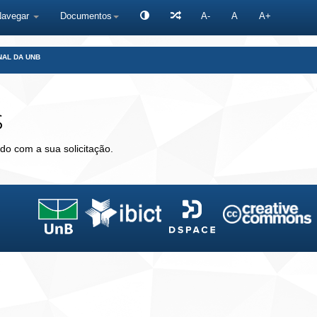
Navegar
Documentos
A-
A
A+
NAL DA UNB
s
do com a sua solicitação.