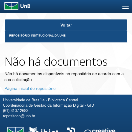
Skip
Voltar
navigation
REPOSITÓRIO INSTITUCIONAL DA UNB
Não há documentos
Não há documentos disponíveis no repositório de acordo com a
sua solicitação.
Página inicial do repositório
Universidade de Brasília - Biblioteca Central
Coordenadoria de Gestão da Informação Digital - GID
(61) 3107-2683
repositorio@unb.br