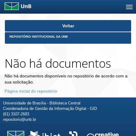
Skip
Voltar
navigation
REPOSITÓRIO INSTITUCIONAL DA UNB
Não há documentos
Não há documentos disponíveis no repositório de acordo com a
sua solicitação.
Página inicial do repositório
Universidade de Brasília - Biblioteca Central
Coordenadoria de Gestão da Informação Digital - GID
(61) 3107-2683
repositorio@unb.br