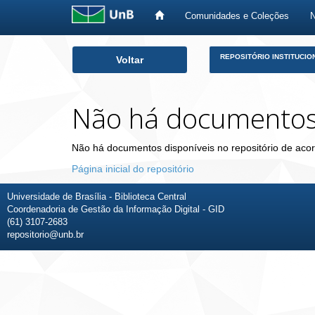
Comunidades e Coleções
Skip
REPOSITÓRIO INSTITUCIO
Voltar
navigation
Não há documento
Não há documentos disponíveis no repositório de acor
Página inicial do repositório
Universidade de Brasília - Biblioteca Central
Coordenadoria de Gestão da Informação Digital - GID
(61) 3107-2683
repositorio@unb.br