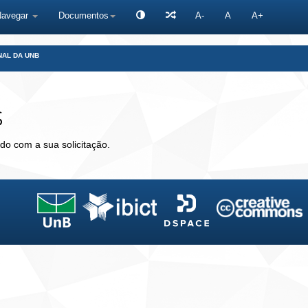
Navegar
Documentos
A-
A
A+
NAL DA UNB
s
do com a sua solicitação.