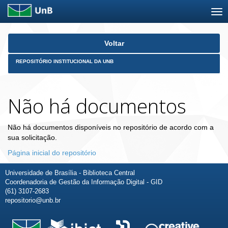
Skip
Voltar
navigation
REPOSITÓRIO INSTITUCIONAL DA UNB
Não há documentos
Não há documentos disponíveis no repositório de acordo com a
sua solicitação.
Página inicial do repositório
Universidade de Brasília - Biblioteca Central
Coordenadoria de Gestão da Informação Digital - GID
(61) 3107-2683
repositorio@unb.br