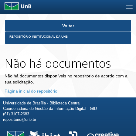
Skip
Voltar
navigation
REPOSITÓRIO INSTITUCIONAL DA UNB
Não há documentos
Não há documentos disponíveis no repositório de acordo com a
sua solicitação.
Página inicial do repositório
Universidade de Brasília - Biblioteca Central
Coordenadoria de Gestão da Informação Digital - GID
(61) 3107-2683
repositorio@unb.br