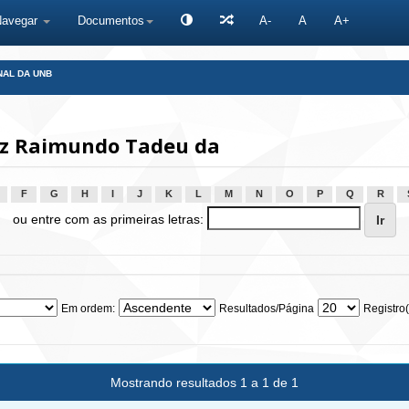
Navegar
Documentos
A-
A
A+
NAL DA UNB
uiz Raimundo Tadeu da
F
G
H
I
J
K
L
M
N
O
P
Q
R
ou entre com as primeiras letras:
Em ordem:
Resultados/Página
Registro(
Mostrando resultados 1 a 1 de 1