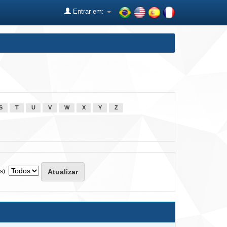
Entrar em:
S
T
U
V
W
X
Y
Z
s):