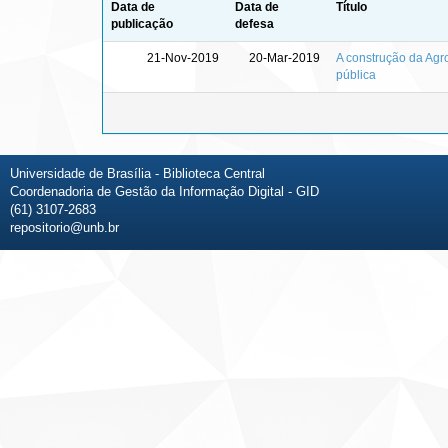
Data de
Data de
Título
publicação
defesa
21-Nov-2019
20-Mar-2019
A construção da Agr
pública
Universidade de Brasília - Biblioteca Central
Coordenadoria de Gestão da Informação Digital - GID
(61) 3107-2683
repositorio@unb.br