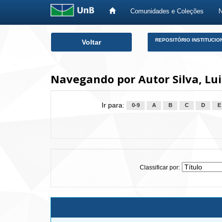
Comunidades e Coleções
Skip
REPOSITÓRIO INSTITUCIO
Voltar
navigation
Navegando por Autor Silva, L
Ir para:
0-9
A
B
C
D
E
Classificar por: