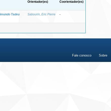
Orientador(es)
Coorientador(es)
Raimundo Tadeu
Sabourin, Eric Pierre
-
Fale conosco
Sobre