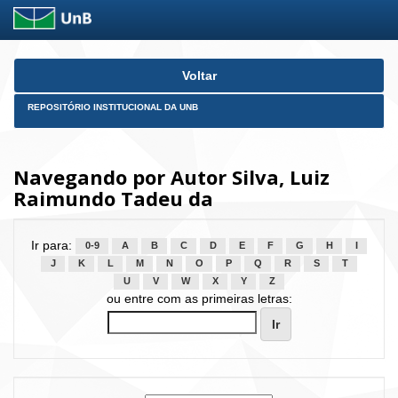
Skip
Voltar
navigation
REPOSITÓRIO INSTITUCIONAL DA UNB
Navegando por Autor Silva, Luiz
Raimundo Tadeu da
Ir para:
0-9
A
B
C
D
E
F
G
H
I
J
K
L
M
N
O
P
Q
R
S
T
U
V
W
X
Y
Z
ou entre com as primeiras letras: