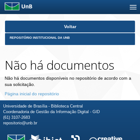
Skip
Voltar
navigation
REPOSITÓRIO INSTITUCIONAL DA UNB
Não há documentos
Não há documentos disponíveis no repositório de acordo com a
sua solicitação.
Página inicial do repositório
Universidade de Brasília - Biblioteca Central
Coordenadoria de Gestão da Informação Digital - GID
(61) 3107-2683
repositorio@unb.br