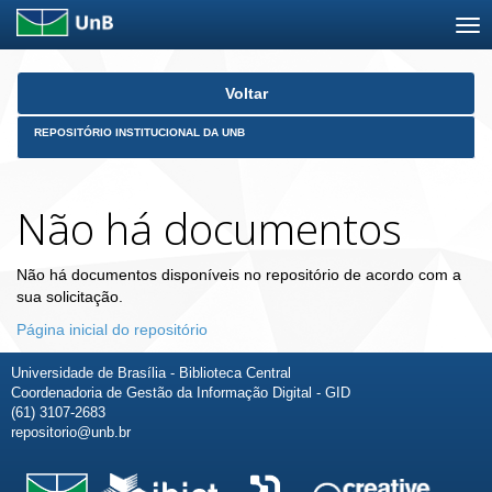
Skip
Voltar
navigation
REPOSITÓRIO INSTITUCIONAL DA UNB
Não há documentos
Não há documentos disponíveis no repositório de acordo com a
sua solicitação.
Página inicial do repositório
Universidade de Brasília - Biblioteca Central
Coordenadoria de Gestão da Informação Digital - GID
(61) 3107-2683
repositorio@unb.br