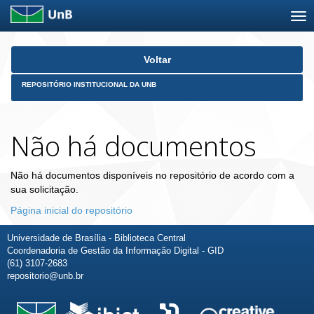
Skip
Voltar
navigation
REPOSITÓRIO INSTITUCIONAL DA UNB
Não há documentos
Não há documentos disponíveis no repositório de acordo com a
sua solicitação.
Página inicial do repositório
Universidade de Brasília - Biblioteca Central
Coordenadoria de Gestão da Informação Digital - GID
(61) 3107-2683
repositorio@unb.br