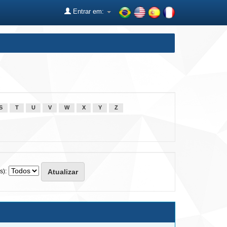
Entrar em:
S
T
U
V
W
X
Y
Z
s):