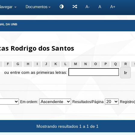
Navegar
Documentos
A-
A
A+
NAL DA UNB
cas Rodrigo dos Santos
F
G
H
I
J
K
L
M
N
O
P
Q
R
ou entre com as primeiras letras:
Em ordem:
Resultados/Página
Registro(
Mostrando resultados 1 a 1 de 1