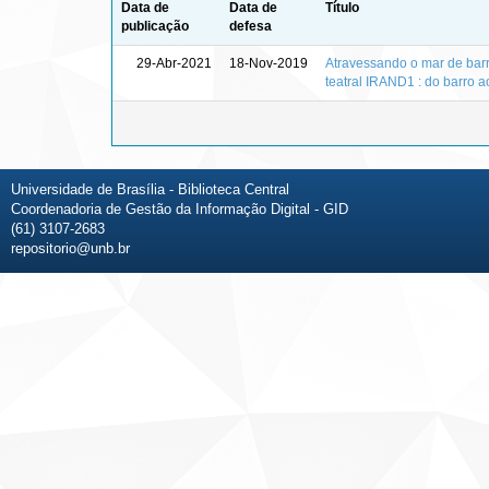
Data de
Data de
Título
publicação
defesa
29-Abr-2021
18-Nov-2019
Atravessando o mar de barr
teatral IRAND1 : do barro ao
Universidade de Brasília - Biblioteca Central
Coordenadoria de Gestão da Informação Digital - GID
(61) 3107-2683
repositorio@unb.br