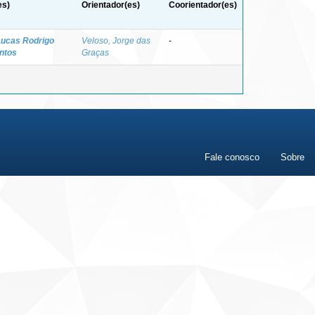
es)
Orientador(es)
Coorientador(es)
 Lucas Rodrigo
Veloso, Jorge das
-
ntos
Graças
Fale conosco
Sobre