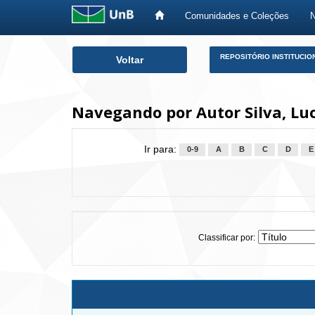
Comunidades e Coleções
Skip
REPOSITÓRIO INSTITUCIO
Voltar
navigation
Navegando por Autor Silva, Lu
Ir para:
0-9
A
B
C
D
E
Classificar por: