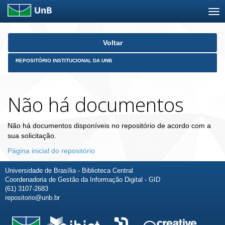
Skip
Voltar
navigation
REPOSITÓRIO INSTITUCIONAL DA UNB
Não há documentos
Não há documentos disponíveis no repositório de acordo com a
sua solicitação.
Página inicial do repositório
Universidade de Brasília - Biblioteca Central
Coordenadoria de Gestão da Informação Digital - GID
(61) 3107-2683
repositorio@unb.br