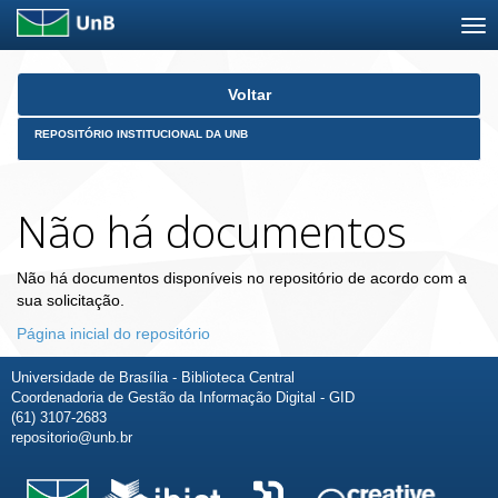
Skip
Voltar
navigation
REPOSITÓRIO INSTITUCIONAL DA UNB
Não há documentos
Não há documentos disponíveis no repositório de acordo com a
sua solicitação.
Página inicial do repositório
Universidade de Brasília - Biblioteca Central
Coordenadoria de Gestão da Informação Digital - GID
(61) 3107-2683
repositorio@unb.br