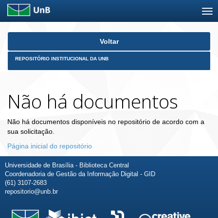
Skip
Voltar
navigation
REPOSITÓRIO INSTITUCIONAL DA UNB
Não há documentos
Não há documentos disponíveis no repositório de acordo com a
sua solicitação.
Página inicial do repositório
Universidade de Brasília - Biblioteca Central
Coordenadoria de Gestão da Informação Digital - GID
(61) 3107-2683
repositorio@unb.br