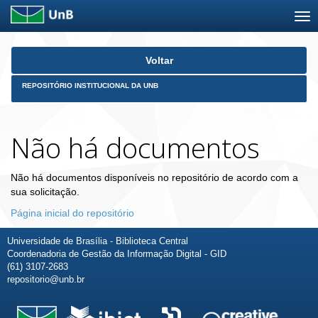
Skip
Voltar
navigation
REPOSITÓRIO INSTITUCIONAL DA UNB
Não há documentos
Não há documentos disponíveis no repositório de acordo com a
sua solicitação.
Página inicial do repositório
Universidade de Brasília - Biblioteca Central
Coordenadoria de Gestão da Informação Digital - GID
(61) 3107-2683
repositorio@unb.br