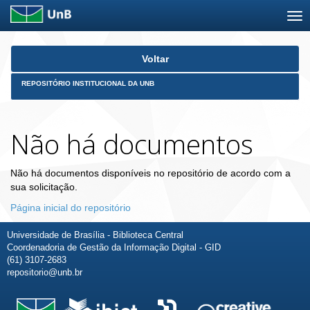
Skip
Voltar
navigation
REPOSITÓRIO INSTITUCIONAL DA UNB
Não há documentos
Não há documentos disponíveis no repositório de acordo com a
sua solicitação.
Página inicial do repositório
Universidade de Brasília - Biblioteca Central
Coordenadoria de Gestão da Informação Digital - GID
(61) 3107-2683
repositorio@unb.br