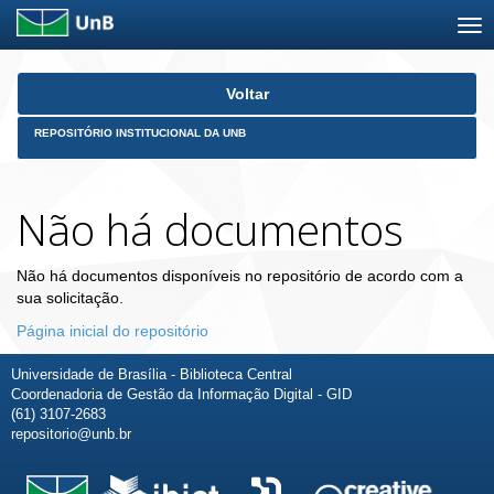
Skip
Voltar
navigation
REPOSITÓRIO INSTITUCIONAL DA UNB
Não há documentos
Não há documentos disponíveis no repositório de acordo com a
sua solicitação.
Página inicial do repositório
Universidade de Brasília - Biblioteca Central
Coordenadoria de Gestão da Informação Digital - GID
(61) 3107-2683
repositorio@unb.br