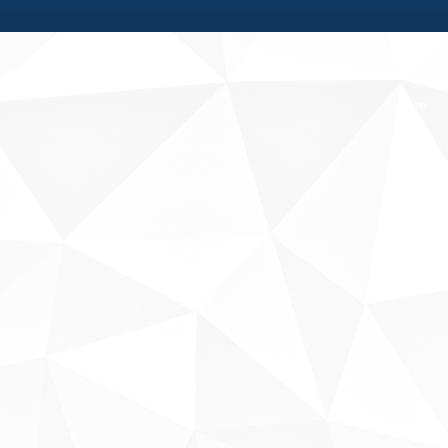
Fale conosco
Sobre