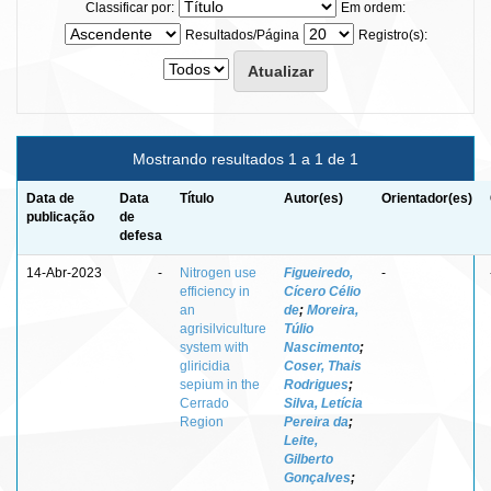
Classificar por:
Em ordem:
Resultados/Página
Registro(s):
Mostrando resultados 1 a 1 de 1
Data de
Data
Título
Autor(es)
Orientador(es)
publicação
de
defesa
14-Abr-2023
-
Nitrogen use
Figueiredo,
-
efficiency in
Cícero Célio
an
de
;
Moreira,
agrisilviculture
Túlio
system with
Nascimento
;
gliricidia
Coser, Thais
sepium in the
Rodrigues
;
Cerrado
Silva, Letícia
Region
Pereira da
;
Leite,
Gilberto
Gonçalves
;