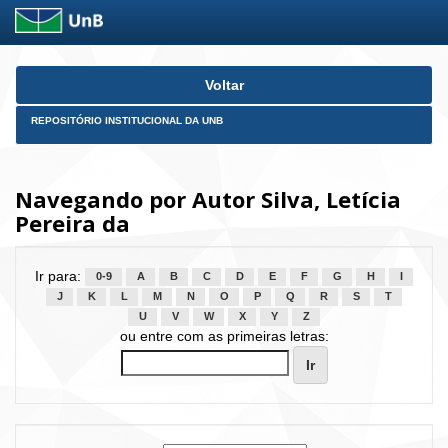
Skip
Voltar
navigation
REPOSITÓRIO INSTITUCIONAL DA UNB
Navegando por Autor Silva, Letícia
Pereira da
Ir para:
0-9
A
B
C
D
E
F
G
H
I
J
K
L
M
N
O
P
Q
R
S
T
U
V
W
X
Y
Z
ou entre com as primeiras letras: