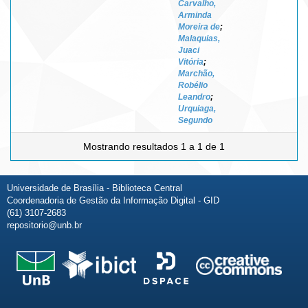
Carvalho,
Arminda
Moreira de
;
Malaquias,
Juaci
Vitória
;
Marchão,
Robélio
Leandro
;
Urquiaga,
Segundo
Mostrando resultados 1 a 1 de 1
Universidade de Brasília - Biblioteca Central
Coordenadoria de Gestão da Informação Digital - GID
(61) 3107-2683
repositorio@unb.br