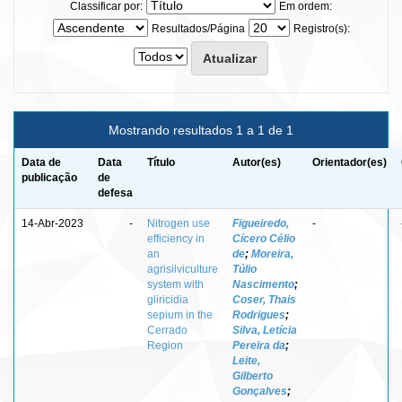
Classificar por:
Em ordem:
Resultados/Página
Registro(s):
Mostrando resultados 1 a 1 de 1
Data de
Data
Título
Autor(es)
Orientador(es)
publicação
de
defesa
14-Abr-2023
-
Nitrogen use
Figueiredo,
-
efficiency in
Cícero Célio
an
de
;
Moreira,
agrisilviculture
Túlio
system with
Nascimento
;
gliricidia
Coser, Thais
sepium in the
Rodrigues
;
Cerrado
Silva, Letícia
Region
Pereira da
;
Leite,
Gilberto
Gonçalves
;