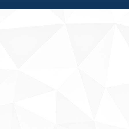
Fale conosco
Sobre