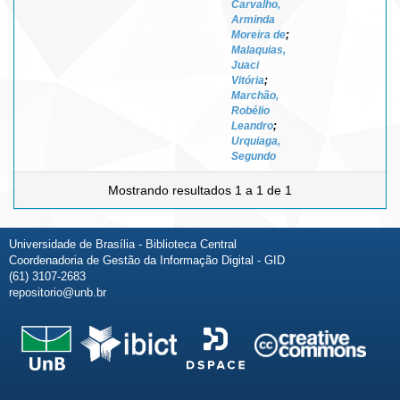
Carvalho,
Arminda
Moreira de
;
Malaquias,
Juaci
Vitória
;
Marchão,
Robélio
Leandro
;
Urquiaga,
Segundo
Mostrando resultados 1 a 1 de 1
Universidade de Brasília - Biblioteca Central
Coordenadoria de Gestão da Informação Digital - GID
(61) 3107-2683
repositorio@unb.br