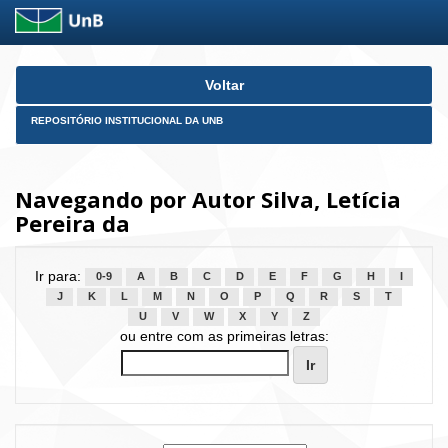
Skip
Voltar
navigation
REPOSITÓRIO INSTITUCIONAL DA UNB
Navegando por Autor Silva, Letícia
Pereira da
Ir para:
0-9
A
B
C
D
E
F
G
H
I
J
K
L
M
N
O
P
Q
R
S
T
U
V
W
X
Y
Z
ou entre com as primeiras letras: