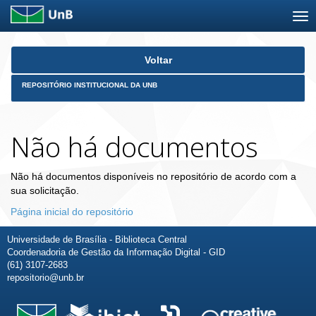
Skip
Voltar
navigation
REPOSITÓRIO INSTITUCIONAL DA UNB
Não há documentos
Não há documentos disponíveis no repositório de acordo com a
sua solicitação.
Página inicial do repositório
Universidade de Brasília - Biblioteca Central
Coordenadoria de Gestão da Informação Digital - GID
(61) 3107-2683
repositorio@unb.br