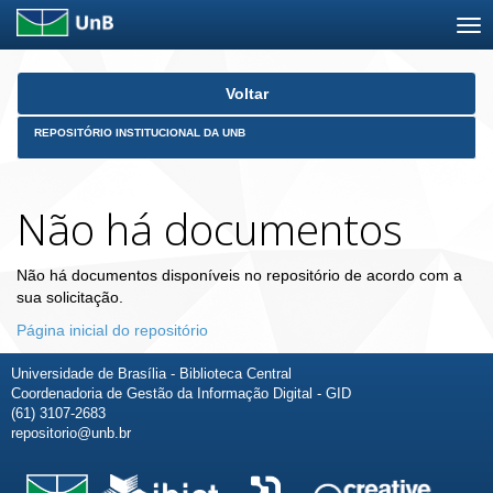
Skip
Voltar
navigation
REPOSITÓRIO INSTITUCIONAL DA UNB
Não há documentos
Não há documentos disponíveis no repositório de acordo com a
sua solicitação.
Página inicial do repositório
Universidade de Brasília - Biblioteca Central
Coordenadoria de Gestão da Informação Digital - GID
(61) 3107-2683
repositorio@unb.br