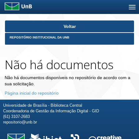
Skip
Voltar
navigation
REPOSITÓRIO INSTITUCIONAL DA UNB
Não há documentos
Não há documentos disponíveis no repositório de acordo com a
sua solicitação.
Página inicial do repositório
Universidade de Brasília - Biblioteca Central
Coordenadoria de Gestão da Informação Digital - GID
(61) 3107-2683
repositorio@unb.br