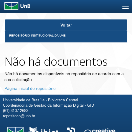
Skip
Voltar
navigation
REPOSITÓRIO INSTITUCIONAL DA UNB
Não há documentos
Não há documentos disponíveis no repositório de acordo com a
sua solicitação.
Página inicial do repositório
Universidade de Brasília - Biblioteca Central
Coordenadoria de Gestão da Informação Digital - GID
(61) 3107-2683
repositorio@unb.br