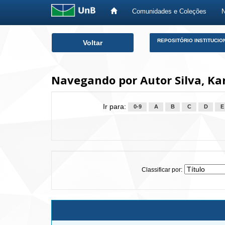
Comunidades e Coleções
Skip
REPOSITÓRIO INSTITUCIO
Voltar
navigation
Navegando por Autor Silva, Kar
Ir para:
0-9
A
B
C
D
E
Classificar por: