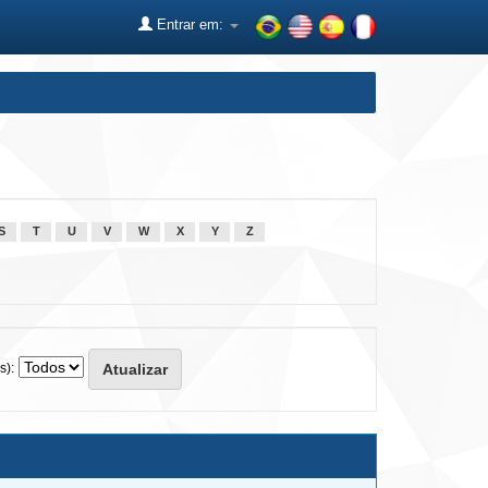
Entrar em:
S
T
U
V
W
X
Y
Z
s):