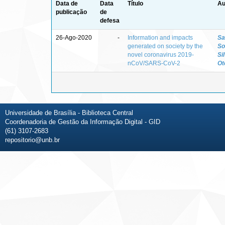
Data de
Data
Título
Au
publicação
de
defesa
26-Ago-2020
-
Information and impacts
Sa
generated on society by the
So
novel coronavirus 2019-
Si
nCoV/SARS-CoV-2
Ot
Universidade de Brasília - Biblioteca Central
Coordenadoria de Gestão da Informação Digital - GID
(61) 3107-2683
repositorio@unb.br