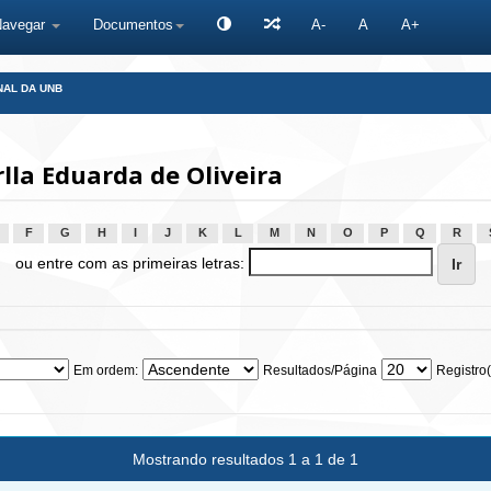
Navegar
Documentos
A-
A
A+
NAL DA UNB
lla Eduarda de Oliveira
F
G
H
I
J
K
L
M
N
O
P
Q
R
ou entre com as primeiras letras:
Em ordem:
Resultados/Página
Registro(
Mostrando resultados 1 a 1 de 1