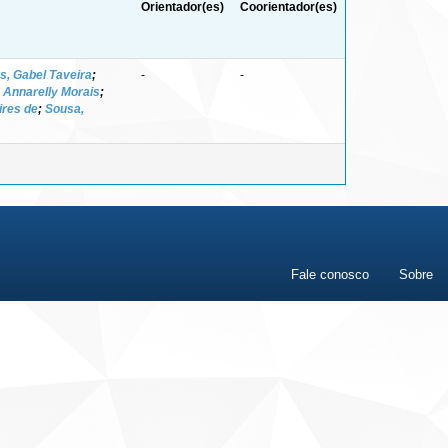
Orientador(es)
Coorientador(es)
s, Gabel Taveira
;
-
-
 Annarelly Morais
;
ires de
;
Sousa,
Fale conosco
Sobre