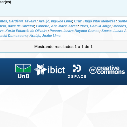
tor(es)
ntos, Gardênia Taveira
;
Araújo, Ingryde Lima
;
Cruz, Hugo Vitor Menezes
;
Santo
usa, Alice de Oliveira
;
Pinheiro, Ana Maria Alves
;
Pires, Camila Jorge
;
Mendes,
lva, Karlla Eduarda de Oliveira
;
Passos, Ionara Nayana Gomes
;
Sousa, Lucas A
oniel Damasceno
;
Araújo, Joabe Lima
Mostrando resultados 1 a 1 de 1