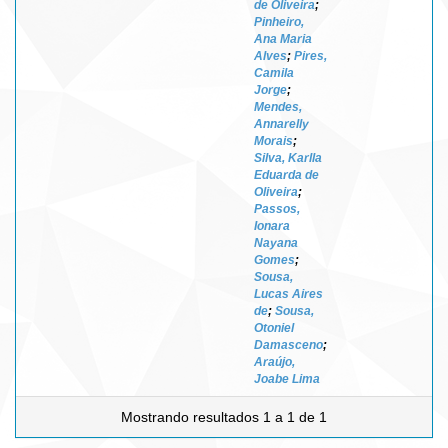
de Oliveira
;
Pinheiro,
Ana Maria
Alves
;
Pires,
Camila
Jorge
;
Mendes,
Annarelly
Morais
;
Silva, Karlla
Eduarda de
Oliveira
;
Passos,
Ionara
Nayana
Gomes
;
Sousa,
Lucas Aires
de
;
Sousa,
Otoniel
Damasceno
;
Araújo,
Joabe Lima
Mostrando resultados 1 a 1 de 1