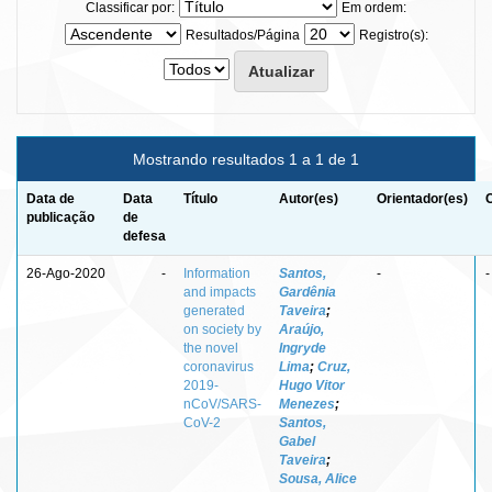
Classificar por:
Em ordem:
Resultados/Página
Registro(s):
Mostrando resultados 1 a 1 de 1
Data de
Data
Título
Autor(es)
Orientador(es)
publicação
de
defesa
26-Ago-2020
-
Information
Santos,
-
-
and impacts
Gardênia
generated
Taveira
;
on society by
Araújo,
the novel
Ingryde
coronavirus
Lima
;
Cruz,
2019-
Hugo Vitor
nCoV/SARS-
Menezes
;
CoV-2
Santos,
Gabel
Taveira
;
Sousa, Alice