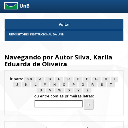
Skip
Voltar
navigation
REPOSITÓRIO INSTITUCIONAL DA UNB
Navegando por Autor Silva, Karlla
Eduarda de Oliveira
Ir para:
0-9
A
B
C
D
E
F
G
H
I
J
K
L
M
N
O
P
Q
R
S
T
U
V
W
X
Y
Z
ou entre com as primeiras letras: