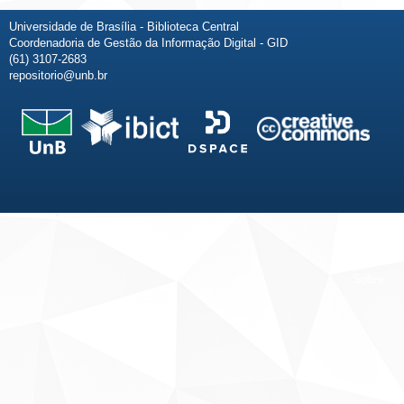
Universidade de Brasília - Biblioteca Central
Coordenadoria de Gestão da Informação Digital - GID
(61) 3107-2683
repositorio@unb.br
Fale conosco
Sobre