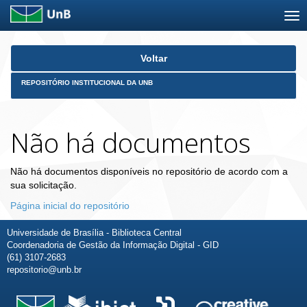
Skip
Voltar
navigation
REPOSITÓRIO INSTITUCIONAL DA UNB
Não há documentos
Não há documentos disponíveis no repositório de acordo com a
sua solicitação.
Página inicial do repositório
Universidade de Brasília - Biblioteca Central
Coordenadoria de Gestão da Informação Digital - GID
(61) 3107-2683
repositorio@unb.br