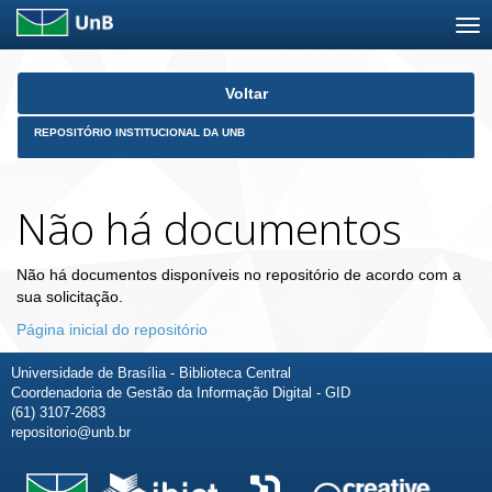
Skip
Voltar
navigation
REPOSITÓRIO INSTITUCIONAL DA UNB
Não há documentos
Não há documentos disponíveis no repositório de acordo com a
sua solicitação.
Página inicial do repositório
Universidade de Brasília - Biblioteca Central
Coordenadoria de Gestão da Informação Digital - GID
(61) 3107-2683
repositorio@unb.br