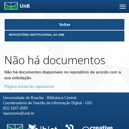
Skip
Voltar
navigation
REPOSITÓRIO INSTITUCIONAL DA UNB
Não há documentos
Não há documentos disponíveis no repositório de acordo com a
sua solicitação.
Página inicial do repositório
Universidade de Brasília - Biblioteca Central
Coordenadoria de Gestão da Informação Digital - GID
(61) 3107-2683
repositorio@unb.br