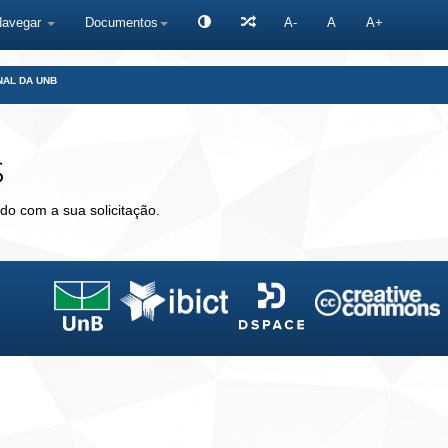
Navegar
Documentos
A-
A
A+
NAL DA UNB
s
do com a sua solicitação.