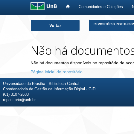
Comunidades e Coleções
Skip
REPOSITÓRIO INSTITUCIO
Voltar
navigation
Não há documento
Não há documentos disponíveis no repositório de acor
Página inicial do repositório
Universidade de Brasília - Biblioteca Central
Coordenadoria de Gestão da Informação Digital - GID
(61) 3107-2683
repositorio@unb.br