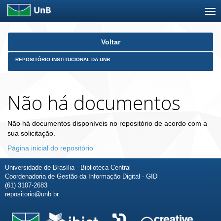
Skip
Voltar
navigation
REPOSITÓRIO INSTITUCIONAL DA UNB
Não há documentos
Não há documentos disponíveis no repositório de acordo com a
sua solicitação.
Página inicial do repositório
Universidade de Brasília - Biblioteca Central
Coordenadoria de Gestão da Informação Digital - GID
(61) 3107-2683
repositorio@unb.br