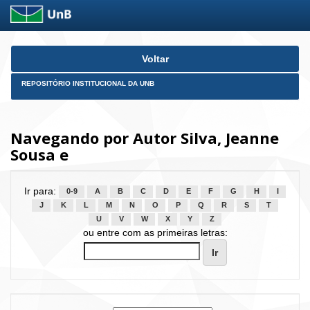
Skip
Voltar
navigation
REPOSITÓRIO INSTITUCIONAL DA UNB
Navegando por Autor Silva, Jeanne
Sousa e
Ir para:
0-9
A
B
C
D
E
F
G
H
I
J
K
L
M
N
O
P
Q
R
S
T
U
V
W
X
Y
Z
ou entre com as primeiras letras: