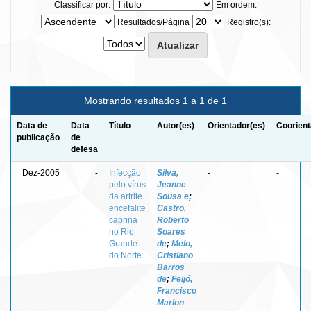
Classificar por:
Em ordem:
Resultados/Página
Registro(s):
Mostrando resultados 1 a 1 de 1
Data de
Data
Título
Autor(es)
Orientador(es)
Coorient
publicação
de
defesa
Dez-2005
-
Infecção
Silva,
-
-
pelo vírus
Jeanne
da artrite
Sousa e
;
encefalite
Castro,
caprina
Roberto
no Rio
Soares
Grande
de
;
Melo,
do Norte
Cristiano
Barros
de
;
Feijó,
Francisco
Marlon