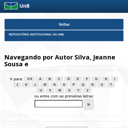
Skip
Voltar
navigation
REPOSITÓRIO INSTITUCIONAL DA UNB
Navegando por Autor Silva, Jeanne
Sousa e
Ir para:
0-9
A
B
C
D
E
F
G
H
I
J
K
L
M
N
O
P
Q
R
S
T
U
V
W
X
Y
Z
ou entre com as primeiras letras: