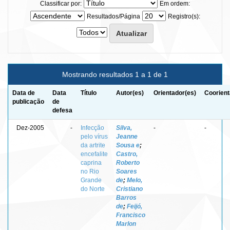
Classificar por:
Em ordem:
Resultados/Página
Registro(s):
Mostrando resultados 1 a 1 de 1
Data de
Data
Título
Autor(es)
Orientador(es)
Coorient
publicação
de
defesa
Dez-2005
-
Infecção
Silva,
-
-
pelo vírus
Jeanne
da artrite
Sousa e
;
encefalite
Castro,
caprina
Roberto
no Rio
Soares
Grande
de
;
Melo,
do Norte
Cristiano
Barros
de
;
Feijó,
Francisco
Marlon