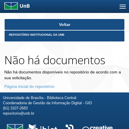
Skip
Voltar
navigation
REPOSITÓRIO INSTITUCIONAL DA UNB
Não há documentos
Não há documentos disponíveis no repositório de acordo com a
sua solicitação.
Página inicial do repositório
Universidade de Brasília - Biblioteca Central
Coordenadoria de Gestão da Informação Digital - GID
(61) 3107-2683
repositorio@unb.br