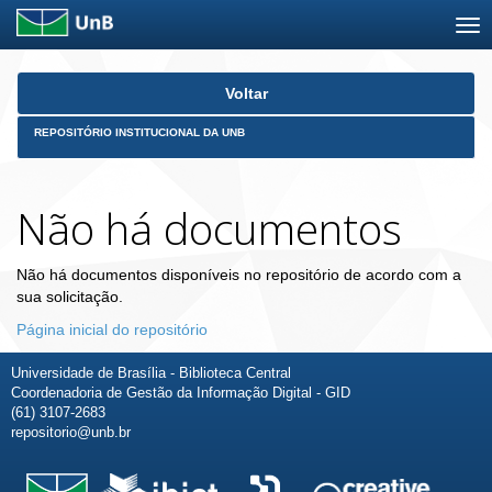
Skip
Voltar
navigation
REPOSITÓRIO INSTITUCIONAL DA UNB
Não há documentos
Não há documentos disponíveis no repositório de acordo com a
sua solicitação.
Página inicial do repositório
Universidade de Brasília - Biblioteca Central
Coordenadoria de Gestão da Informação Digital - GID
(61) 3107-2683
repositorio@unb.br