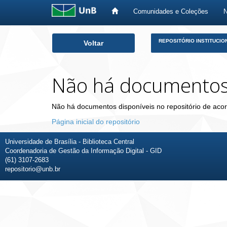
Comunidades e Coleções
Skip
REPOSITÓRIO INSTITUCIO
Voltar
navigation
Não há documento
Não há documentos disponíveis no repositório de acor
Página inicial do repositório
Universidade de Brasília - Biblioteca Central
Coordenadoria de Gestão da Informação Digital - GID
(61) 3107-2683
repositorio@unb.br