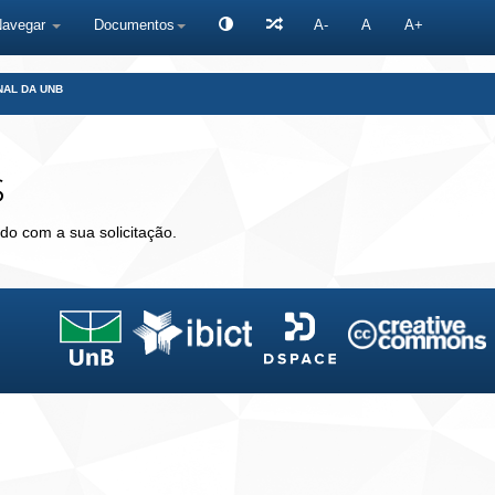
Navegar
Documentos
A-
A
A+
NAL DA UNB
s
do com a sua solicitação.