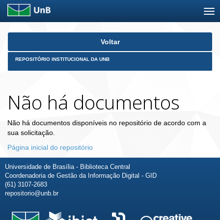
Skip
Voltar
navigation
REPOSITÓRIO INSTITUCIONAL DA UNB
Não há documentos
Não há documentos disponíveis no repositório de acordo com a
sua solicitação.
Página inicial do repositório
Universidade de Brasília - Biblioteca Central
Coordenadoria de Gestão da Informação Digital - GID
(61) 3107-2683
repositorio@unb.br