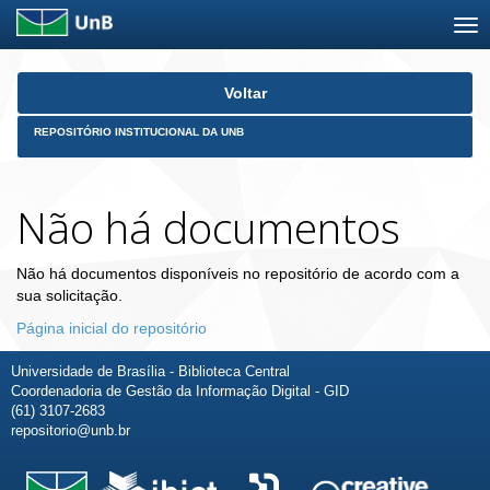
Skip
Voltar
navigation
REPOSITÓRIO INSTITUCIONAL DA UNB
Não há documentos
Não há documentos disponíveis no repositório de acordo com a
sua solicitação.
Página inicial do repositório
Universidade de Brasília - Biblioteca Central
Coordenadoria de Gestão da Informação Digital - GID
(61) 3107-2683
repositorio@unb.br