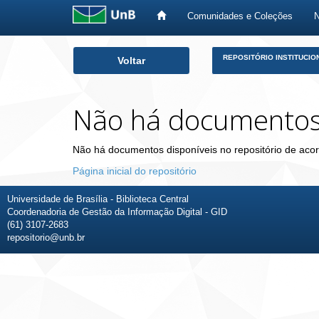
Comunidades e Coleções
Skip
REPOSITÓRIO INSTITUCIO
Voltar
navigation
Não há documento
Não há documentos disponíveis no repositório de acor
Página inicial do repositório
Universidade de Brasília - Biblioteca Central
Coordenadoria de Gestão da Informação Digital - GID
(61) 3107-2683
repositorio@unb.br