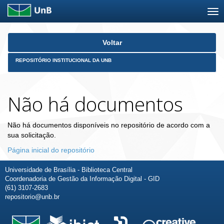
Skip
Voltar
navigation
REPOSITÓRIO INSTITUCIONAL DA UNB
Não há documentos
Não há documentos disponíveis no repositório de acordo com a
sua solicitação.
Página inicial do repositório
Universidade de Brasília - Biblioteca Central
Coordenadoria de Gestão da Informação Digital - GID
(61) 3107-2683
repositorio@unb.br