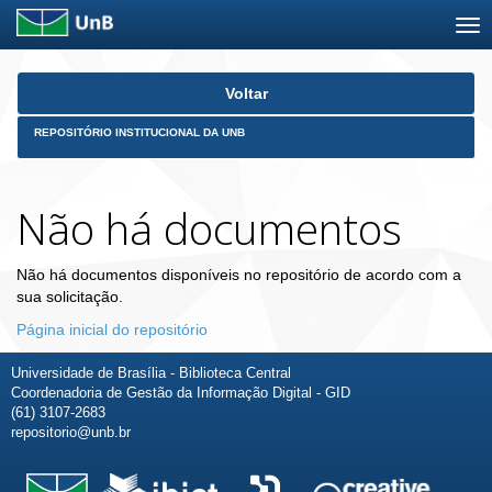
Skip
Voltar
navigation
REPOSITÓRIO INSTITUCIONAL DA UNB
Não há documentos
Não há documentos disponíveis no repositório de acordo com a
sua solicitação.
Página inicial do repositório
Universidade de Brasília - Biblioteca Central
Coordenadoria de Gestão da Informação Digital - GID
(61) 3107-2683
repositorio@unb.br