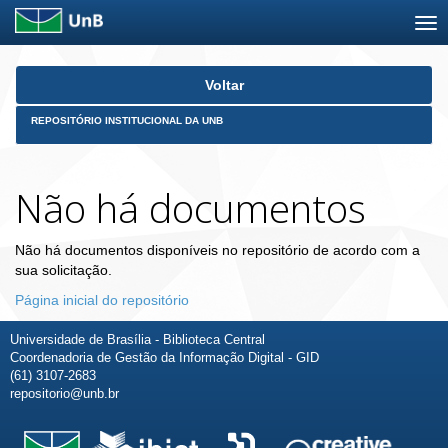
Skip
Voltar
navigation
REPOSITÓRIO INSTITUCIONAL DA UNB
Não há documentos
Não há documentos disponíveis no repositório de acordo com a
sua solicitação.
Página inicial do repositório
Universidade de Brasília - Biblioteca Central
Coordenadoria de Gestão da Informação Digital - GID
(61) 3107-2683
repositorio@unb.br