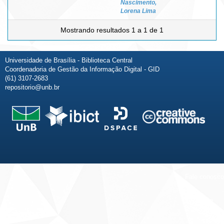
Nascimento,
Lorena Lima
Mostrando resultados 1 a 1 de 1
Universidade de Brasília - Biblioteca Central
Coordenadoria de Gestão da Informação Digital - GID
(61) 3107-2683
repositorio@unb.br
Fale conosco
Sobre