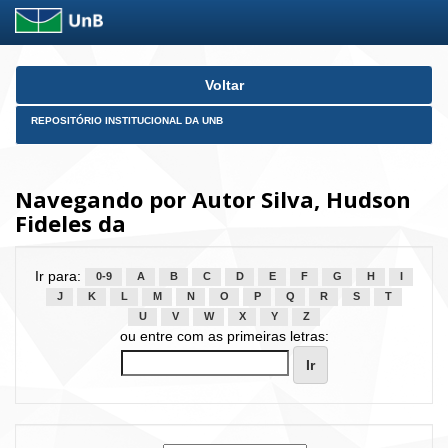
Skip
Voltar
navigation
REPOSITÓRIO INSTITUCIONAL DA UNB
Navegando por Autor Silva, Hudson
Fideles da
Ir para:
0-9
A
B
C
D
E
F
G
H
I
J
K
L
M
N
O
P
Q
R
S
T
U
V
W
X
Y
Z
ou entre com as primeiras letras: