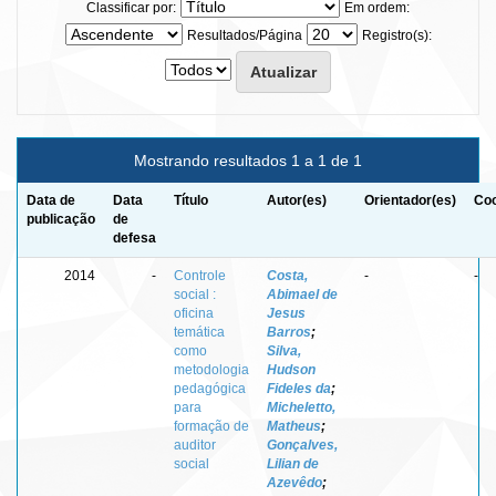
Classificar por:
Em ordem:
Resultados/Página
Registro(s):
Mostrando resultados 1 a 1 de 1
Data de
Data
Título
Autor(es)
Orientador(es)
Coo
publicação
de
defesa
2014
-
Controle
Costa,
-
-
social :
Abimael de
oficina
Jesus
temática
Barros
;
como
Silva,
metodologia
Hudson
pedagógica
Fideles da
;
para
Micheletto,
formação de
Matheus
;
auditor
Gonçalves,
social
Lilian de
Azevêdo
;