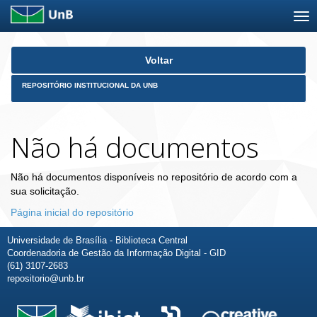
Skip
Voltar
navigation
REPOSITÓRIO INSTITUCIONAL DA UNB
Não há documentos
Não há documentos disponíveis no repositório de acordo com a
sua solicitação.
Página inicial do repositório
Universidade de Brasília - Biblioteca Central
Coordenadoria de Gestão da Informação Digital - GID
(61) 3107-2683
repositorio@unb.br