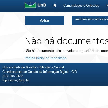
Comunidades e Coleções
Skip
REPOSITÓRIO INSTITUCIO
Voltar
navigation
Não há documento
Não há documentos disponíveis no repositório de acor
Página inicial do repositório
Universidade de Brasília - Biblioteca Central
Coordenadoria de Gestão da Informação Digital - GID
(61) 3107-2683
repositorio@unb.br