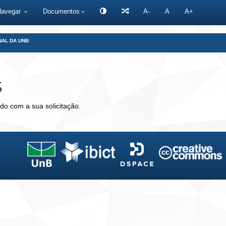
Navegar
Documentos
A-
A
A+
NAL DA UNB
s
do com a sua solicitação.